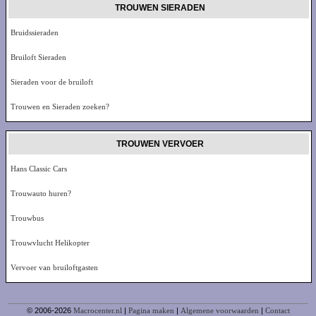
TROUWEN SIERADEN
Bruidssieraden
Bruiloft Sieraden
Sieraden voor de bruiloft
Trouwen en Sieraden zoeken?
TROUWEN VERVOER
Hans Classic Cars
Trouwauto huren?
Trouwbus
Trouwvlucht Helikopter
Vervoer van bruiloftgasten
© 2006-2026
Macrocenter.nl
|
Pagina maken
|
Algemene voorwaarden
|
Contact